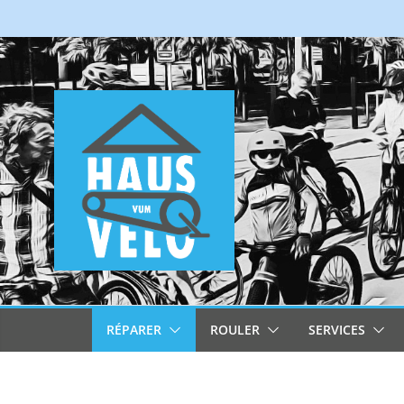
Passer
au
contenu
RÉPARER
ROULER
SERVICES