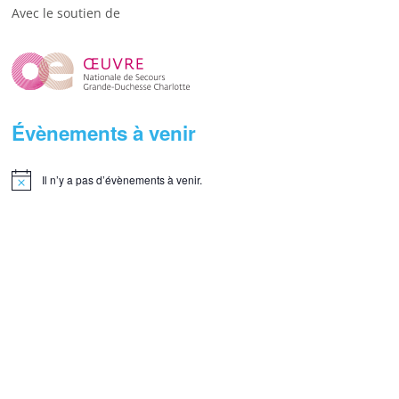
Avec le soutien de
Évènements à venir
Il n’y a pas d’évènements à venir.
N
o
t
i
c
e